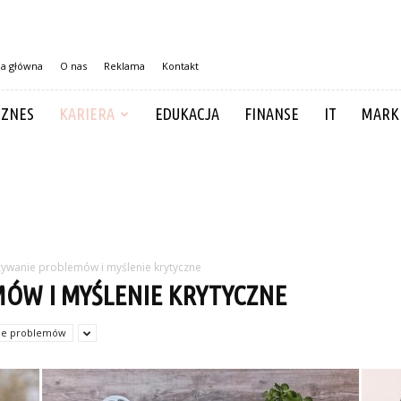
na główna
O nas
Reklama
Kontakt
IZNES
KARIERA
EDUKACJA
FINANSE
IT
MARK
ywanie problemów i myślenie krytyczne
ÓW I MYŚLENIE KRYTYCZNE
ie problemów