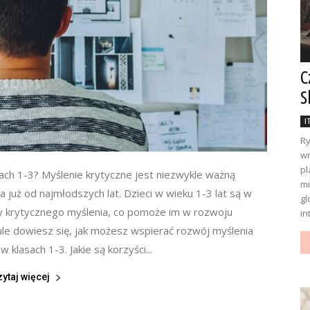
C
S
I
Ry
wr
pl
sach 1-3? Myślenie krytyczne jest niezwykle ważną
mi
a już od najmłodszych lat. Dzieci w wieku 1-3 lat są w
gl
 krytycznego myślenia, co pomoże im w rozwoju
in
ule dowiesz się, jak możesz wspierać rozwój myślenia
 klasach 1-3. Jakie są korzyści...
zytaj więcej