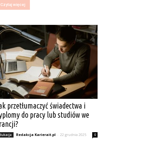
Czytaj więcej
ak przetłumaczyć świadectwa i
yplomy do pracy lub studiów we
rancji?
Redakcja Karierait.pl
-
22 grudnia 2025
dukacja
0