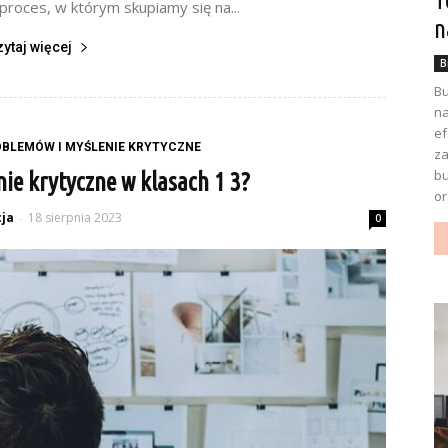
T
 proces, w którym skupiamy się na...
n
zytaj więcej
B
Bu
na
ef
BLEMÓW I MYŚLENIE KRYTYCZNE
za
bu
nie krytyczne w klasach 1 3?
or
ja
18 sierpnia 2023
-
0