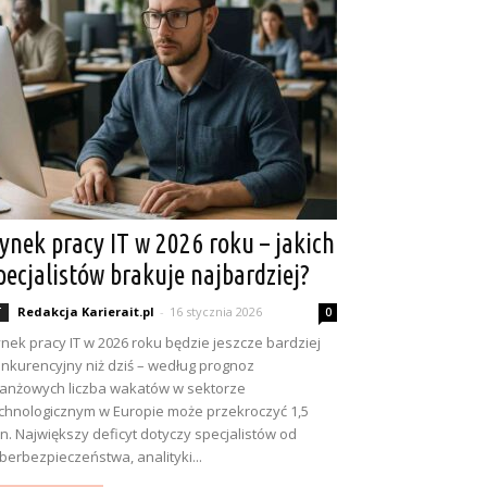
ynek pracy IT w 2026 roku – jakich
pecjalistów brakuje najbardziej?
Redakcja Karierait.pl
-
16 stycznia 2026
T
0
nek pracy IT w 2026 roku będzie jeszcze bardziej
nkurencyjny niż dziś – według prognoz
anżowych liczba wakatów w sektorze
chnologicznym w Europie może przekroczyć 1,5
n. Największy deficyt dotyczy specjalistów od
berbezpieczeństwa, analityki...