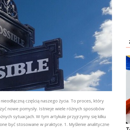
 nieodłączną częścią naszego życia. To proces, który
rzyć nowe pomysły. Istnieje wiele różnych sposobów
nych sytuacjach. W tym artykule przyjrzymy się kilku
ne być stosowane w praktyce. 1. Myślenie analityczne