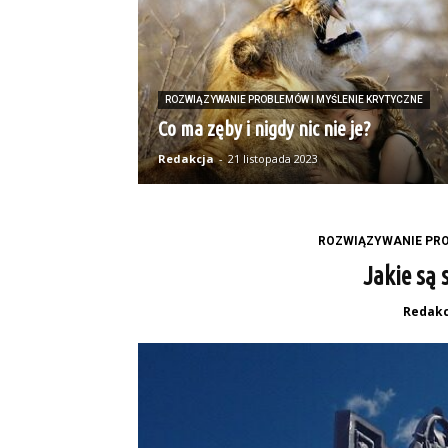
ROZWIĄZYWANIE PROBLEMÓW I MYŚLENIE KRYTYCZNE
Co ma zęby i nigdy nic nie je?
Redakcja
-
21 listopada 2023
ROZWIĄZYWANIE PRO
Jakie są
Redakc