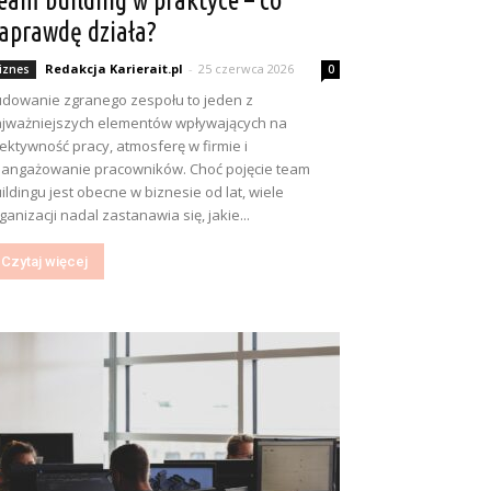
eam building w praktyce – co
aprawdę działa?
Redakcja Karierait.pl
-
25 czerwca 2026
iznes
0
dowanie zgranego zespołu to jeden z
jważniejszych elementów wpływających na
ektywność pracy, atmosferę w firmie i
angażowanie pracowników. Choć pojęcie team
ildingu jest obecne w biznesie od lat, wiele
ganizacji nadal zastanawia się, jakie...
Czytaj więcej