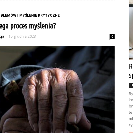
BLEMÓW I MYŚLENIE KRYTYCZNE
ega proces myślenia?
ja
15 grudnia 2023
-
0
R
s
I
Ry
ko
br
te
ml
cy