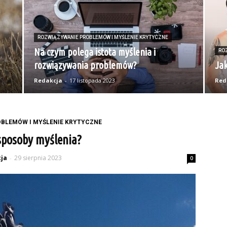
ROZWIĄZYWANIE PROBLEMÓW I MYŚLENIE KRYTYCZNE
Na czym polega istota myślenia i
RO
rozwiązywania problemów?
Ja
Redakcja
-
17 listopada 2023
Red
BLEMÓW I MYŚLENIE KRYTYCZNE
 sposoby myślenia?
ja
29 sierpnia 2023
-
0