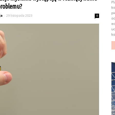
Pl
problemu?
ko
pi
ja
29 listopada 2023
-
0
o
ed
uc
ko