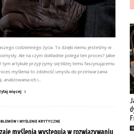
naszego codziennego życia. To dzięki niemu jesteśmy w
pomysły. Ale na czym dokładnie polega ten proces? Jakie
W tym artykule przyjrzymy się bliżej temu fascynującemu
roces myślenia to zdolność umysłu do przetwarzania
, analizowania ich i...
zytaj więcej
J
d
F
BLEMÓW I MYŚLENIE KRYTYCZNE
E
dzaje myślenia występują w rozwiązywaniu