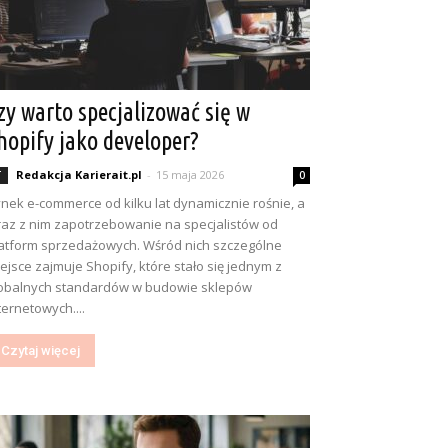
zy warto specjalizować się w
hopify jako developer?
Redakcja Karierait.pl
-
15 maja 2026
T
0
nek e-commerce od kilku lat dynamicznie rośnie, a
az z nim zapotrzebowanie na specjalistów od
atform sprzedażowych. Wśród nich szczególne
ejsce zajmuje Shopify, które stało się jednym z
obalnych standardów w budowie sklepów
ternetowych....
Czytaj więcej