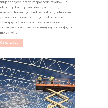
anując podjęcie pracy, rozpoczęcie studiów lub
ntynuację kariery zawodowej we Francji, jednym z
erwszych formalnych kroków jest przygotowanie
dpowiednio przetłumaczonych dokumentów
ukacyjnych. Francuskie instytucje - zarówno
zelnie, jak i pracodawcy - wymagają precyzyjnych,
mpletnych...
Czytaj więcej