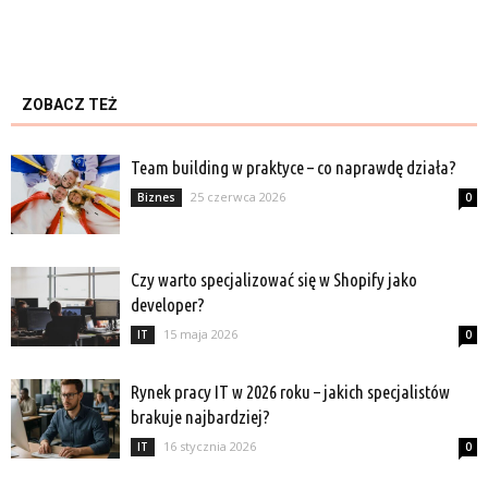
ZOBACZ TEŻ
Team building w praktyce – co naprawdę działa?
25 czerwca 2026
Biznes
0
Czy warto specjalizować się w Shopify jako
developer?
15 maja 2026
IT
0
Rynek pracy IT w 2026 roku – jakich specjalistów
brakuje najbardziej?
16 stycznia 2026
IT
0