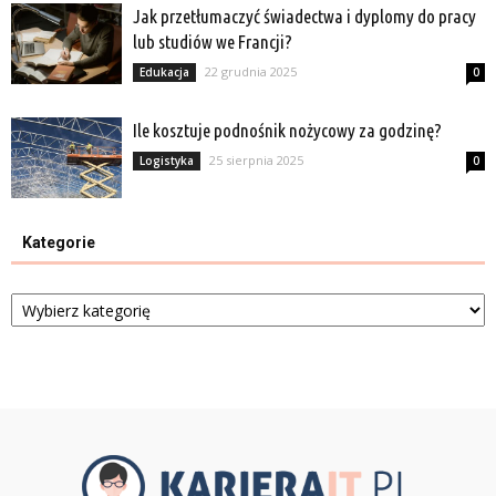
Jak przetłumaczyć świadectwa i dyplomy do pracy
lub studiów we Francji?
22 grudnia 2025
Edukacja
0
Ile kosztuje podnośnik nożycowy za godzinę?
25 sierpnia 2025
Logistyka
0
Kategorie
Kategorie