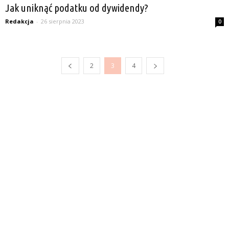
Jak uniknąć podatku od dywidendy?
Redakcja
-
26 sierpnia 2023
0
2
3
4