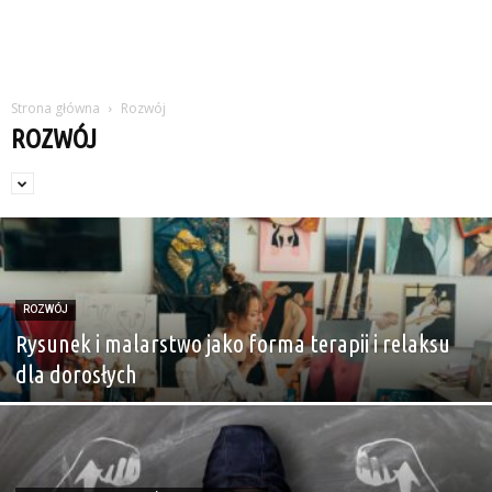
Strona główna
Rozwój
ROZWÓJ
ROZWÓJ
Rysunek i malarstwo jako forma terapii i relaksu
dla dorosłych