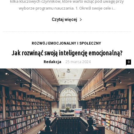
kilka kluczowych czynników, które warto wziąć pod uwagę przy
wyborze programu nauczania. 1. Określ swoje cele i...
Czytaj więcej
ROZWÓJ EMOCJONALNY I SPOŁECZNY
Jak rozwinąć swoją inteligencję emocjonalną?
Redakcja
25 marca 2024
-
0