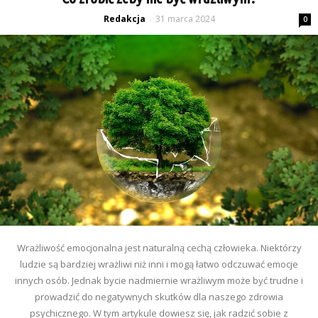
Redakcja
31 marca 2024
-
0
Wrażliwość emocjonalna jest naturalną cechą człowieka. Niektórzy
ludzie są bardziej wrażliwi niż inni i mogą łatwo odczuwać emocje
innych osób. Jednak bycie nadmiernie wrażliwym może być trudne i
prowadzić do negatywnych skutków dla naszego zdrowia
psychicznego. W tym artykule dowiesz się, jak radzić sobie z