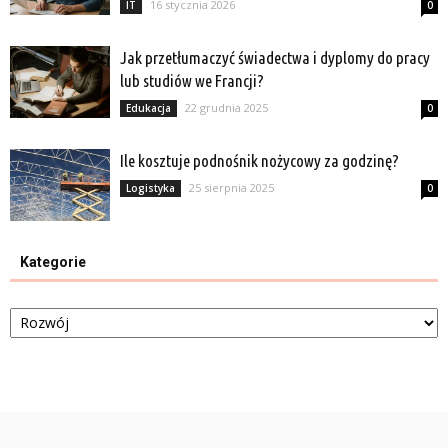
16 stycznia 2026
IT
0
Jak przetłumaczyć świadectwa i dyplomy do pracy
lub studiów we Francji?
22 grudnia 2025
Edukacja
0
Ile kosztuje podnośnik nożycowy za godzinę?
25 sierpnia 2025
Logistyka
0
Kategorie
Kategorie