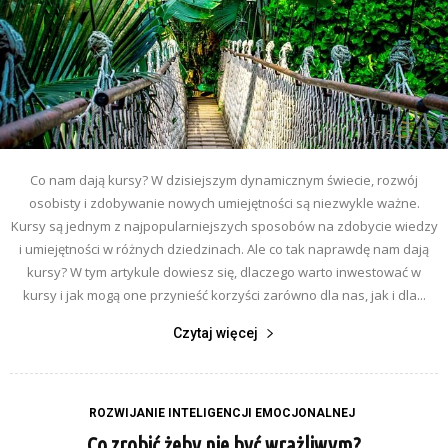
Co nam dają kursy? W dzisiejszym dynamicznym świecie, rozwój
osobisty i zdobywanie nowych umiejętności są niezwykle ważne.
Kursy są jednym z najpopularniejszych sposobów na zdobycie wiedzy
i umiejętności w różnych dziedzinach. Ale co tak naprawdę nam dają
kursy? W tym artykule dowiesz się, dlaczego warto inwestować w
kursy i jak mogą one przynieść korzyści zarówno dla nas, jak i dla...
Czytaj więcej
ROZWIJANIE INTELIGENCJI EMOCJONALNEJ
Co zrobić żeby nie być wrażliwym?