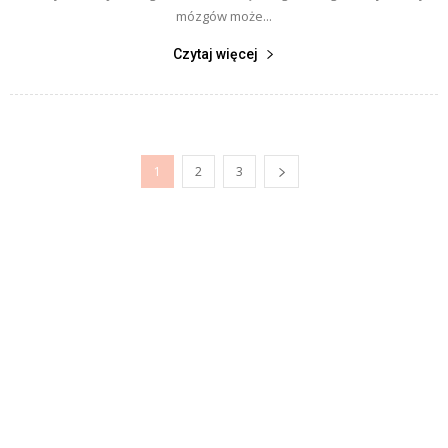
mózgów może...
Czytaj więcej
1
2
3