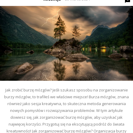
Jak zrobić burzę mózgów? Jeśli szukasz sposobu na zorganizowanie
burzy mózgów, to trafiłeś we właściwe miejsce! Burza mózgów, znana
również jako sesja kreatywna, to skuteczna metoda generowania
nowych pomysłów i rozwiązywania problemów. W tym artykule
dowiesz się, jak zorganizować burzę mózgów, aby uzyskać jak
najwięcej korzyści. Przygotuj się na ekscytującą podróż do świata
kreatywności! Jak zorganizować burzę mózgów? Organizacja burzy