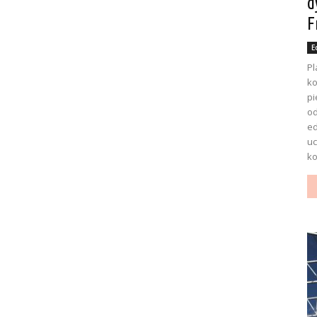
d
F
E
Pl
ko
pi
o
ed
uc
ko