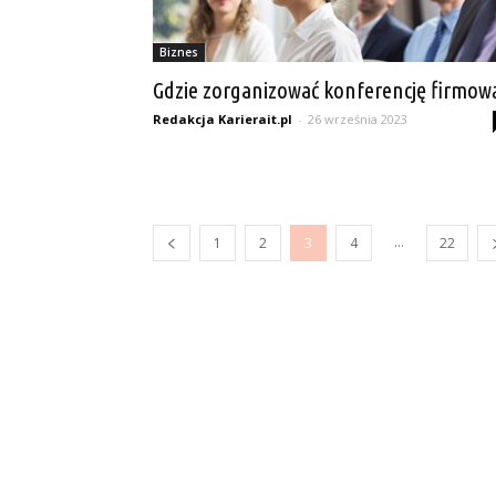
Biznes
Gdzie zorganizować konferencję firmow
Redakcja Karierait.pl
-
26 września 2023
...
1
2
3
4
22