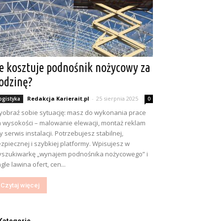
le kosztuje podnośnik nożycowy za
odzinę?
Redakcja Karierait.pl
-
25 sierpnia 2025
ogistyka
0
obraź sobie sytuację: masz do wykonania prace
 wysokości – malowanie elewacji, montaż reklam
y serwis instalacji. Potrzebujesz stabilnej,
zpiecznej i szybkiej platformy. Wpisujesz w
szukiwarkę „wynajem podnośnika nożycowego” i
gle lawina ofert, cen...
Czytaj więcej