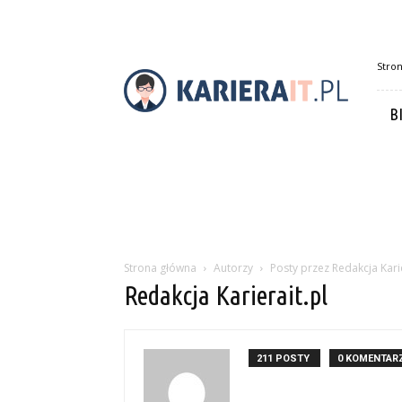
Karierait.pl
Stro
B
Strona główna
Autorzy
Posty przez Redakcja Karie
Redakcja Karierait.pl
211 POSTY
0 KOMENTAR