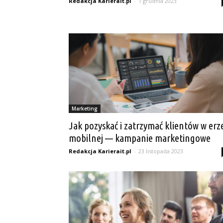
Redakcja Karierait.pl
-
1 grudnia 2023
Marketing
Jak pozyskać i zatrzymać klientów w erz
mobilnej — kampanie marketingowe
Redakcja Karierait.pl
-
23 listopada 2023