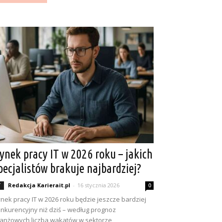
ynek pracy IT w 2026 roku – jakich
pecjalistów brakuje najbardziej?
Redakcja Karierait.pl
-
16 stycznia 2026
T
0
nek pracy IT w 2026 roku będzie jeszcze bardziej
nkurencyjny niż dziś – według prognoz
anżowych liczba wakatów w sektorze