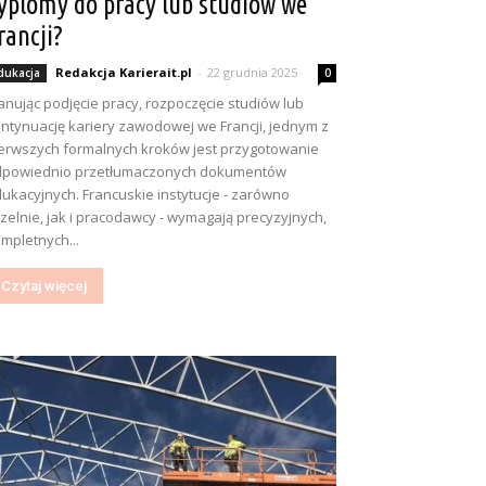
yplomy do pracy lub studiów we
rancji?
Redakcja Karierait.pl
-
22 grudnia 2025
dukacja
0
anując podjęcie pracy, rozpoczęcie studiów lub
ntynuację kariery zawodowej we Francji, jednym z
erwszych formalnych kroków jest przygotowanie
dpowiednio przetłumaczonych dokumentów
ukacyjnych. Francuskie instytucje - zarówno
zelnie, jak i pracodawcy - wymagają precyzyjnych,
mpletnych...
Czytaj więcej