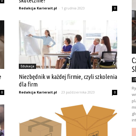
skutecznie?
0
Redakcja Karierait.pl
-
1 grudnia 2023
0
C
Edukacja
S
e
Niezbędnik w każdej firmie, czyli szkolenia
I
dla firm
Ry
Redakcja Karierait.pl
-
23 października 2023
0
0
wr
pl
mi
gl
in