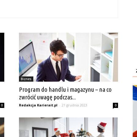
Biznes
Program do handlu i magazynu – na co
zwrócić uwagę podczas...
Redakcja Karierait.pl
-
21 grudnia 2023
0
0