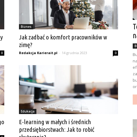
T
Biznes
n
ny
Jak zadbać o komfort pracowników w
zimę?
B
Redakcja Karierait.pl
-
14 grudnia 2023
0
0
Bu
na
ef
za
bu
or
Edukacja
go
E-learning w małych i średnich
przedsiębiorstwach: Jak to robić