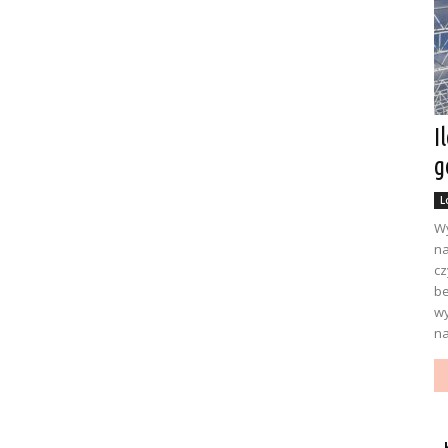
I
g
L
Wy
na
cz
be
wy
na