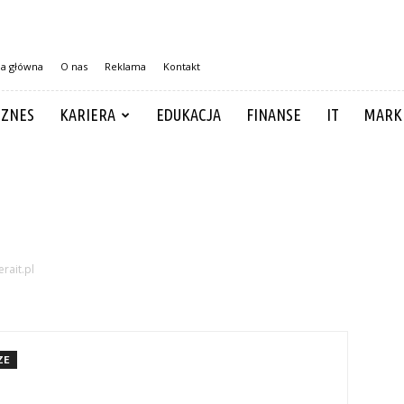
na główna
O nas
Reklama
Kontakt
IZNES
KARIERA
EDUKACJA
FINANSE
IT
MARK
rait.pl
ZE