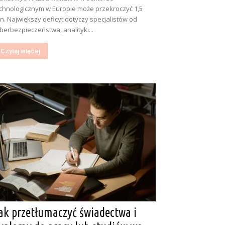
chnologicznym w Europie może przekroczyć 1,5
n. Największy deficyt dotyczy specjalistów od
berbezpieczeństwa, analityki...
Czytaj więcej
ak przetłumaczyć świadectwa i