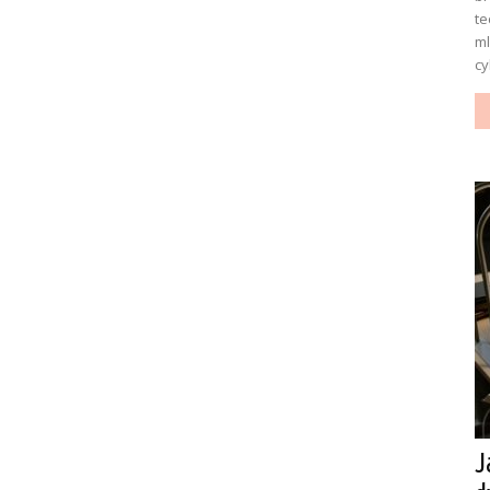
te
ml
cy
J