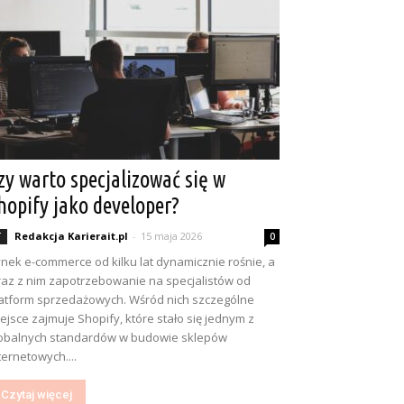
zy warto specjalizować się w
hopify jako developer?
Redakcja Karierait.pl
-
15 maja 2026
T
0
nek e-commerce od kilku lat dynamicznie rośnie, a
az z nim zapotrzebowanie na specjalistów od
atform sprzedażowych. Wśród nich szczególne
ejsce zajmuje Shopify, które stało się jednym z
obalnych standardów w budowie sklepów
ternetowych....
Czytaj więcej