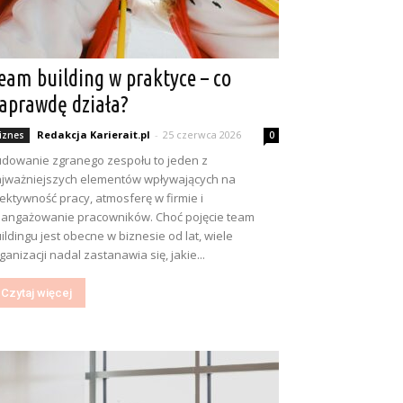
eam building w praktyce – co
aprawdę działa?
Redakcja Karierait.pl
-
25 czerwca 2026
iznes
0
dowanie zgranego zespołu to jeden z
jważniejszych elementów wpływających na
ektywność pracy, atmosferę w firmie i
angażowanie pracowników. Choć pojęcie team
ildingu jest obecne w biznesie od lat, wiele
ganizacji nadal zastanawia się, jakie...
Czytaj więcej