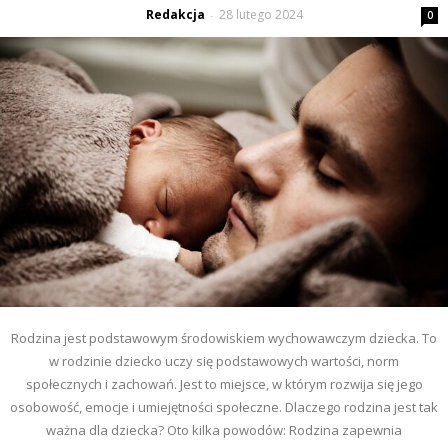
Redakcja
28 lutego 2024
-
0
Rodzina jest podstawowym środowiskiem wychowawczym dziecka. To
w rodzinie dziecko uczy się podstawowych wartości, norm
społecznych i zachowań. Jest to miejsce, w którym rozwija się jego
osobowość, emocje i umiejętności społeczne. Dlaczego rodzina jest tak
ważna dla dziecka? Oto kilka powodów: Rodzina zapewnia