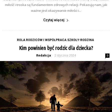
miłość i troska są fundamentem zdrowych relacji. Pokazują nam, jak
ważne jest okazywanie miłości i...
Czytaj więcej
ROLA RODZICÓW I WSPÓŁPRACA SZKOŁY-RODZINA
Kim powinien być rodzic dla dziecka?
Redakcja
2 stycznia 2024
-
0