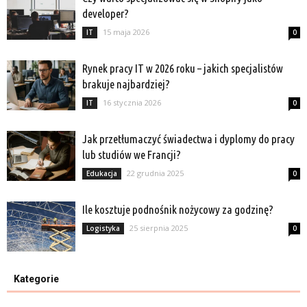
developer?
15 maja 2026
IT
0
Rynek pracy IT w 2026 roku – jakich specjalistów
brakuje najbardziej?
16 stycznia 2026
IT
0
Jak przetłumaczyć świadectwa i dyplomy do pracy
lub studiów we Francji?
22 grudnia 2025
Edukacja
0
Ile kosztuje podnośnik nożycowy za godzinę?
25 sierpnia 2025
Logistyka
0
Kategorie