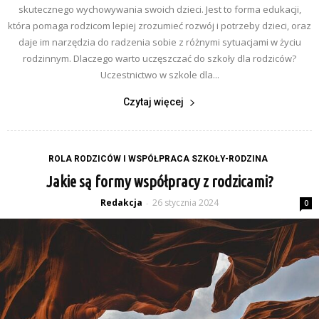
skutecznego wychowywania swoich dzieci. Jest to forma edukacji,
która pomaga rodzicom lepiej zrozumieć rozwój i potrzeby dzieci, oraz
daje im narzędzia do radzenia sobie z różnymi sytuacjami w życiu
rodzinnym. Dlaczego warto uczęszczać do szkoły dla rodziców?
Uczestnictwo w szkole dla...
Czytaj więcej
ROLA RODZICÓW I WSPÓŁPRACA SZKOŁY-RODZINA
Jakie są formy współpracy z rodzicami?
Redakcja
26 stycznia 2024
-
0