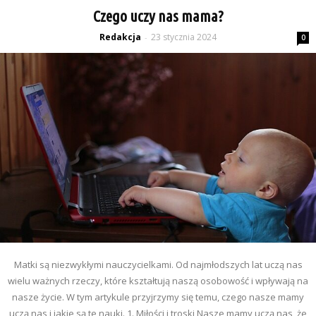
Czego uczy nas mama?
Redakcja
23 stycznia 2024
-
0
Matki są niezwykłymi nauczycielkami. Od najmłodszych lat uczą nas
wielu ważnych rzeczy, które kształtują naszą osobowość i wpływają na
nasze życie. W tym artykule przyjrzymy się temu, czego nasze mamy
uczą nas i jakie są te nauki. 1. Miłości i troski Nasze mamy uczą nas, że