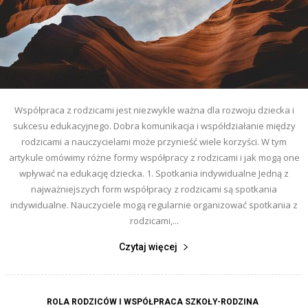
Współpraca z rodzicami jest niezwykle ważna dla rozwoju dziecka i
sukcesu edukacyjnego. Dobra komunikacja i współdziałanie między
rodzicami a nauczycielami może przynieść wiele korzyści. W tym
artykule omówimy różne formy współpracy z rodzicami i jak mogą one
wpływać na edukację dziecka. 1. Spotkania indywidualne Jedną z
najważniejszych form współpracy z rodzicami są spotkania
indywidualne. Nauczyciele mogą regularnie organizować spotkania z
rodzicami,...
Czytaj więcej
ROLA RODZICÓW I WSPÓŁPRACA SZKOŁY-RODZINA