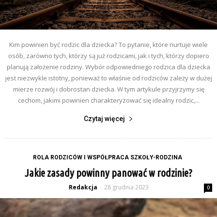
Kim powinien być rodzic dla dziecka? To pytanie, które nurtuje wiele
osób, zarówno tych, którzy są już rodzicami, jak i tych, którzy dopiero
planują założenie rodziny. Wybór odpowiedniego rodzica dla dziecka
jest niezwykle istotny, ponieważ to właśnie od rodziców zależy w dużej
mierze rozwój i dobrostan dziecka. W tym artykule przyjrzymy się
cechom, jakimi powinien charakteryzować się idealny rodzic,...
Czytaj więcej
ROLA RODZICÓW I WSPÓŁPRACA SZKOŁY-RODZINA
Jakie zasady powinny panować w rodzinie?
Redakcja
28 grudnia 2023
-
0