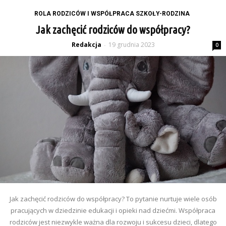
ROLA RODZICÓW I WSPÓŁPRACA SZKOŁY-RODZINA
Jak zachęcić rodziców do współpracy?
Redakcja
19 grudnia 2023
-
0
Jak zachęcić rodziców do współpracy? To pytanie nurtuje wiele osób
pracujących w dziedzinie edukacji i opieki nad dziećmi. Współpraca
rodziców jest niezwykle ważna dla rozwoju i sukcesu dzieci, dlatego