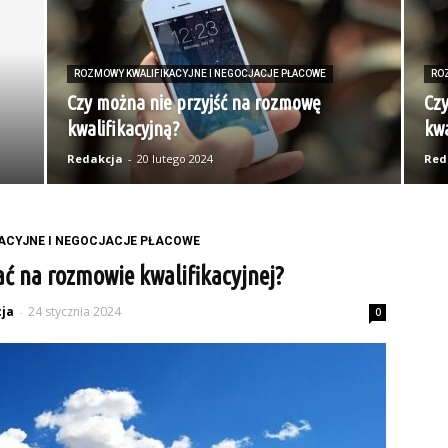
ROZMOWY KWALIFIKACYJNE I NEGOCJACJE PŁACOWE
RO
Czy można nie przyjść na rozmowę
Czy
kwalifikacyjną?
kwa
Redakcja
-
20 lutego 2024
Red
ACYJNE I NEGOCJACJE PŁACOWE
ać na rozmowie kwalifikacyjnej?
ja
24 stycznia 2024
-
0