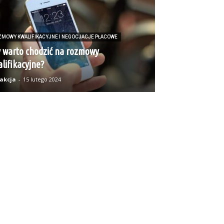
ZMOWY KWALIFIKACYJNE I NEGOCJACJE PŁACOWE
 warto chodzić na rozmowy
lifikacyjne?
akcja
-
15 lutego 2024