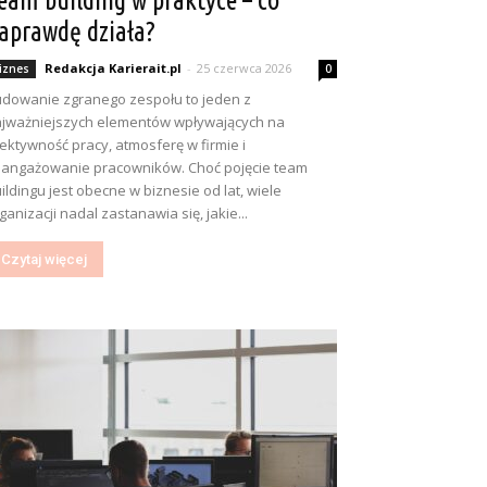
eam building w praktyce – co
aprawdę działa?
Redakcja Karierait.pl
-
25 czerwca 2026
iznes
0
dowanie zgranego zespołu to jeden z
jważniejszych elementów wpływających na
ektywność pracy, atmosferę w firmie i
angażowanie pracowników. Choć pojęcie team
ildingu jest obecne w biznesie od lat, wiele
ganizacji nadal zastanawia się, jakie...
Czytaj więcej