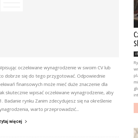
C
S
I
Ry
Wpisując oczekiwane wynagrodzenie w swoim CV lub
wr
rto dobrze się do tego przygotować. Odpowiednie
pl
mi
zekiwań finansowych może mieć duże znaczenie dla
gl
jak skutecznie wpisać oczekiwane wynagrodzenie, aby
in
1. Badanie rynku Zanim zdecydujesz się na określenie
nagrodzenia, warto przeprowadzić...
zytaj więcej