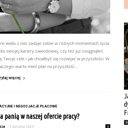
tóre wielu z nas zadaje sobie w różnych momentach życia.
tku swojej kariery zawodowej, czy też już osiągnąłeś
 Twoje cele i jak chciałbyś się rozwijać w przyszłości. W
laczego warto mieć plan na przyszłość...
zytaj więcej
J
d
ACYJNE I NEGOCJACJE PŁACOWE
F
a panią w naszej ofercie pracy?
E
cja
3 stycznia 2024
-
0