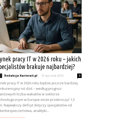
ynek pracy IT w 2026 roku – jakich
pecjalistów brakuje najbardziej?
Redakcja Karierait.pl
-
16 stycznia 2026
T
0
nek pracy IT w 2026 roku będzie jeszcze bardziej
nkurencyjny niż dziś – według prognoz
anżowych liczba wakatów w sektorze
chnologicznym w Europie może przekroczyć 1,5
n. Największy deficyt dotyczy specjalistów od
berbezpieczeństwa, analityki...