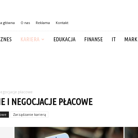
na główna
O nas
Reklama
Kontakt
IZNES
KARIERA
EDUKACJA
FINANSE
IT
MARK
negocjacje płacowe
E I NEGOCJACJE PŁACOWE
cowe
Zarządzanie karierą