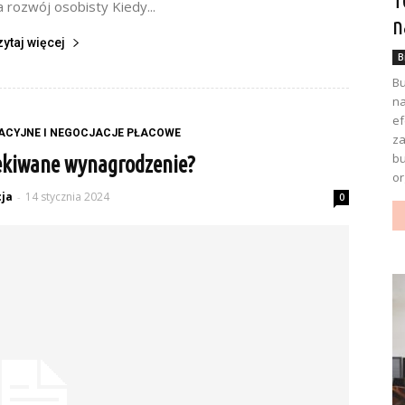
T
a rozwój osobisty Kiedy...
n
zytaj więcej
B
Bu
na
ef
ACYJNE I NEGOCJACJE PŁACOWE
za
bu
ekiwane wynagrodzenie?
or
ja
14 stycznia 2024
-
0