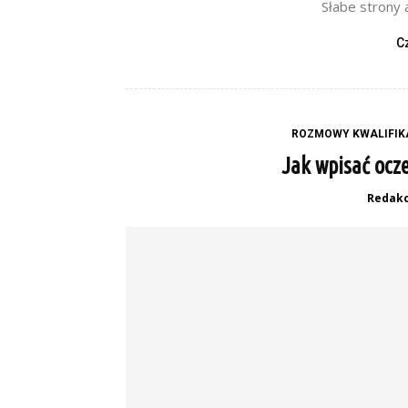
Słabe strony 
C
ROZMOWY KWALIFIK
Jak wpisać ocz
Redakc