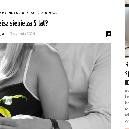
ACYJNE I NEGOCJACJE PŁACOWE
isz siebie za 5 lat?
ja
13 stycznia 2024
-
0
R
s
I
Ry
ko
br
te
ml
cy