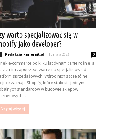
zy warto specjalizować się w
hopify jako developer?
Redakcja Karierait.pl
-
15 maja 2026
T
0
nek e-commerce od kilku lat dynamicznie rośnie, a
az z nim zapotrzebowanie na specjalistów od
atform sprzedażowych. Wśród nich szczególne
ejsce zajmuje Shopify, które stało się jednym z
obalnych standardów w budowie sklepów
ternetowych....
Czytaj więcej