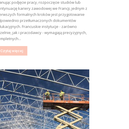
anując podjęcie pracy, rozpoczęcie studiów lub
ntynuację kariery zawodowej we Francji, jednym z
erwszych formalnych kroków jest przygotowanie
dpowiednio przetłumaczonych dokumentów
ukacyjnych. Francuskie instytucje - zarówno
zelnie, jak i pracodawcy - wymagają precyzyjnych,
mpletnych...
Czytaj więcej