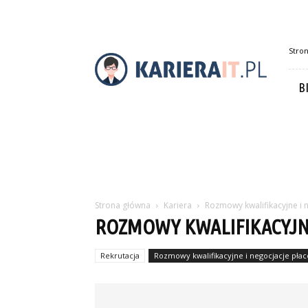
Karierait.pl
Stro
B
Strona główna
Kariera
Rozmowy kwalifikacyjne i 
ROZMOWY KWALIFIKACYJN
Rekrutacja
Rozmowy kwalifikacyjne i negocjacje pła