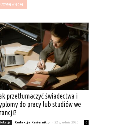
Czytaj więcej
ak przetłumaczyć świadectwa i
yplomy do pracy lub studiów we
rancji?
Redakcja Karierait.pl
-
22 grudnia 2025
dukacja
0