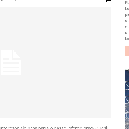
Pl
ko
pi
o
ed
uc
ko
teresowało pana panią w naszej ofercie pracy?". Jeśli