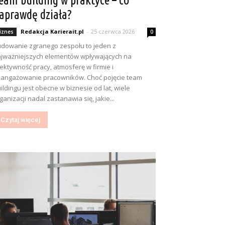
eam building w praktyce – co
aprawdę działa?
Redakcja Karierait.pl
-
25 czerwca 2026
iznes
0
dowanie zgranego zespołu to jeden z
jważniejszych elementów wpływających na
ektywność pracy, atmosferę w firmie i
angażowanie pracowników. Choć pojęcie team
ildingu jest obecne w biznesie od lat, wiele
ganizacji nadal zastanawia się, jakie...
Czytaj więcej