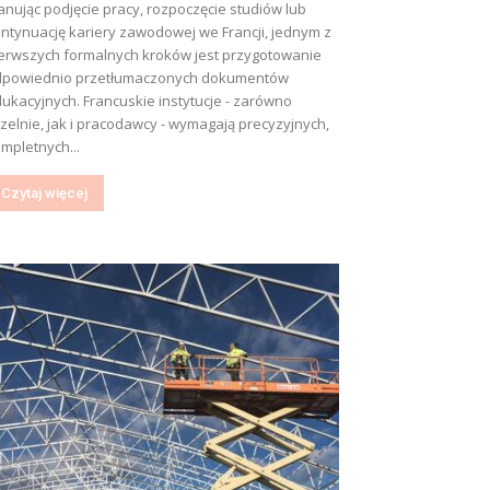
anując podjęcie pracy, rozpoczęcie studiów lub
ntynuację kariery zawodowej we Francji, jednym z
erwszych formalnych kroków jest przygotowanie
dpowiednio przetłumaczonych dokumentów
ukacyjnych. Francuskie instytucje - zarówno
zelnie, jak i pracodawcy - wymagają precyzyjnych,
mpletnych...
Czytaj więcej