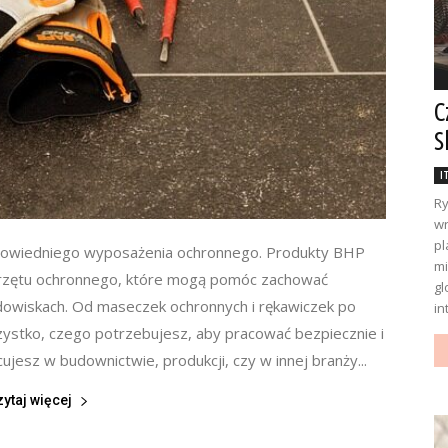
C
S
I
Ry
wr
pl
owiedniego wyposażenia ochronnego. Produkty BHP
mi
przętu ochronnego, które mogą pomóc zachować
gl
owiskach. Od maseczek ochronnych i rękawiczek po
in
szystko, czego potrzebujesz, aby pracować bezpiecznie i
jesz w budownictwie, produkcji, czy w innej branży...
zytaj więcej