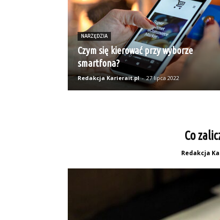
NARZĘDZIA
Czym się kierować przy wyborze
smartfona?
Redakcja Karierait.pl
-
27 lipca 2022
Co zalic
Redakcja Kar