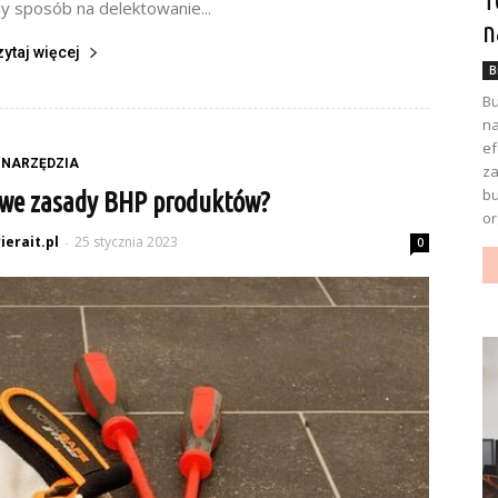
T
y sposób na delektowanie...
n
zytaj więcej
B
Bu
na
ef
NARZĘDZIA
za
bu
owe zasady BHP produktów?
or
ierait.pl
25 stycznia 2023
-
0