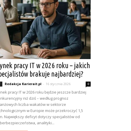
ynek pracy IT w 2026 roku – jakich
pecjalistów brakuje najbardziej?
Redakcja Karierait.pl
-
16 stycznia 2026
T
0
nek pracy IT w 2026 roku będzie jeszcze bardziej
nkurencyjny niż dziś – według prognoz
anżowych liczba wakatów w sektorze
chnologicznym w Europie może przekroczyć 1,5
n. Największy deficyt dotyczy specjalistów od
berbezpieczeństwa, analityki...