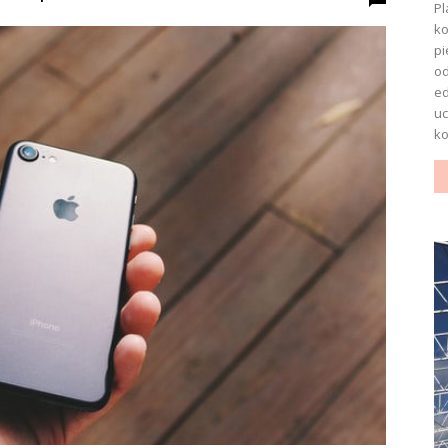
Pl
ko
pi
o
ed
uc
ko