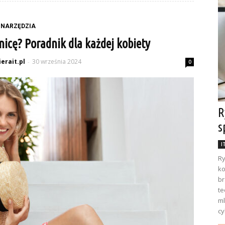
NARZĘDZIA
nicę? Poradnik dla każdej kobiety
erait.pl
30 września 2024
-
0
R
s
I
Ry
ko
br
te
ml
cy