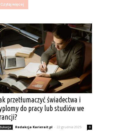
Czytaj więcej
ak przetłumaczyć świadectwa i
yplomy do pracy lub studiów we
rancji?
Redakcja Karierait.pl
-
22 grudnia 2025
dukacja
0