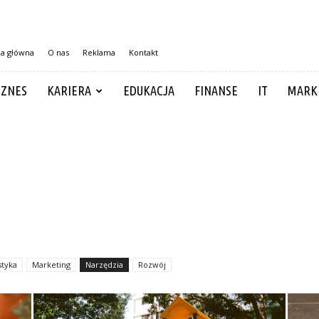
na główna
O nas
Reklama
Kontakt
IZNES
KARIERA
EDUKACJA
FINANSE
IT
MARK
styka
Marketing
Narzędzia
Rozwój