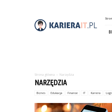
Karierait.pl
Stro
B
Strona główna
Narzędzia
NARZĘDZIA
Biznes
Edukacja
Finanse
IT
Kariera
Logi