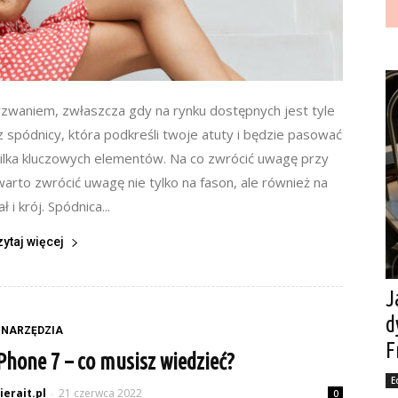
waniem, zwłaszcza gdy na rynku dostępnych jest tyle
sz spódnicy, która podkreśli twoje atuty i będzie pasować
kilka kluczowych elementów. Na co zwrócić uwagę przy
rto zwrócić uwagę nie tylko na fason, ale również na
ł i krój. Spódnica...
zytaj więcej
J
d
NARZĘDZIA
F
Phone 7 – co musisz wiedzieć?
E
ierait.pl
21 czerwca 2022
-
0