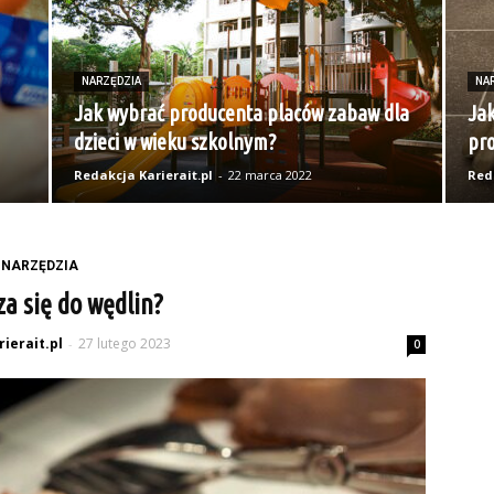
NARZĘDZIA
NA
Jak wybrać producenta placów zabaw dla
Ja
dzieci w wieku szkolnym?
pr
Redakcja Karierait.pl
-
22 marca 2022
Reda
NARZĘDZIA
za się do wędlin?
ierait.pl
27 lutego 2023
-
0