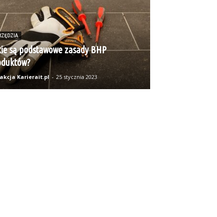
RZĘDZIA
kie są podstawowe zasady BHP
oduktów?
kcja Karierait.pl
-
25 stycznia 2023