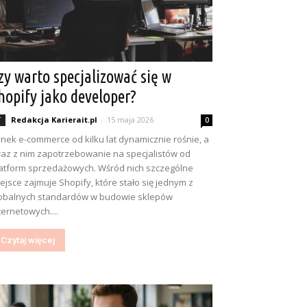
zy warto specjalizować się w
hopify jako developer?
Redakcja Karierait.pl
-
15 maja 2026
T
0
nek e-commerce od kilku lat dynamicznie rośnie, a
az z nim zapotrzebowanie na specjalistów od
atform sprzedażowych. Wśród nich szczególne
ejsce zajmuje Shopify, które stało się jednym z
obalnych standardów w budowie sklepów
ternetowych....
Czytaj więcej