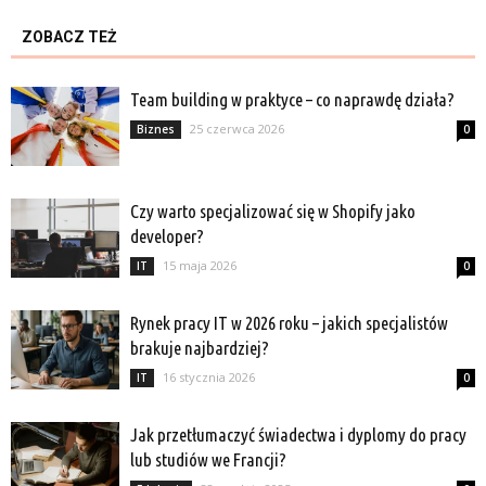
ZOBACZ TEŻ
Team building w praktyce – co naprawdę działa?
25 czerwca 2026
Biznes
0
Czy warto specjalizować się w Shopify jako
developer?
15 maja 2026
IT
0
Rynek pracy IT w 2026 roku – jakich specjalistów
brakuje najbardziej?
16 stycznia 2026
IT
0
Jak przetłumaczyć świadectwa i dyplomy do pracy
lub studiów we Francji?