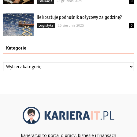
22 grudnia 2025
Edukacja
0
Ile kosztuje podnośnik nożycowy za godzinę?
25 sierpnia 2025
Logistyka
0
Kategorie
Kategorie
karierait.pl to portal o pracy, biznesie i finansach