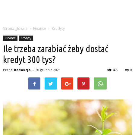
Strona główna
Finanse
Kredyty
Finanse
Kredyty
Ile trzeba zarabiać żeby dostać
kredyt 300 tys?
Przez
Redakcja
-
30 grudnia 2023
479
0