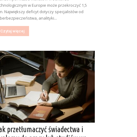
chnologicznym w Europie może przekroczyć 1,5
n. Największy deficyt dotyczy specjalistów od
berbezpieczeństwa, analityki...
Czytaj więcej
ak przetłumaczyć świadectwa i