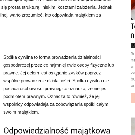
 się prostą strukturą i niskimi kosztami założenia. Jednak
ilnej, warto zrozumieć, kto odpowiada majątkiem za
T
n
B
Bu
Spółka cywilna to forma prowadzenia działalności
na
gospodarczej przez co najmniej dwie osoby fizyczne lub
ef
za
prawne. Jej celem jest osiąganie zysków poprzez
bu
wspólne prowadzenie działalności. Spółka cywilna nie
or
posiada osobowości prawnej, co oznacza, że nie jest
podmiotem prawnym. Oznacza to również, że jej
wspólnicy odpowiadają za zobowiązania spółki całym
swoim majątkiem.
Odpowiedzialność majątkowa