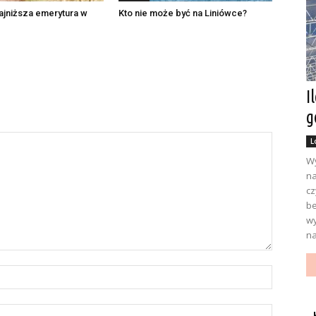
najniższa emerytura w
Kto nie może być na Liniówce?
I
g
L
Wy
na
cz
be
wy
na