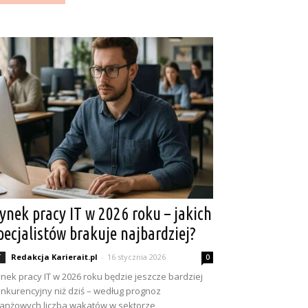
ynek pracy IT w 2026 roku – jakich
pecjalistów brakuje najbardziej?
Redakcja Karierait.pl
-
16 stycznia 2026
T
0
nek pracy IT w 2026 roku będzie jeszcze bardziej
nkurencyjny niż dziś – według prognoz
anżowych liczba wakatów w sektorze