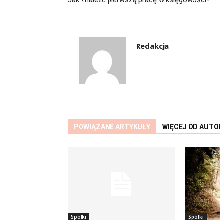
Jak znaleźć pierwszą pracę w księgowości?
Redakcja
POWIĄZANE ARTYKUŁY
WIĘCEJ OD AUTO
Spółki
Spółki