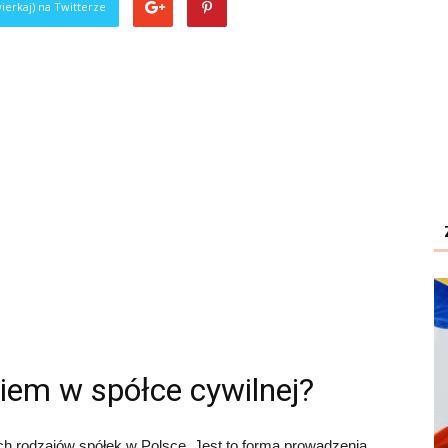
ierkaj) na Twitterze
iem w spółce cywilnej?
ych rodzajów spółek w Polsce. Jest to forma prowadzenia