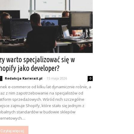
zy warto specjalizować się w
hopify jako developer?
Redakcja Karierait.pl
-
15 maja 2026
T
0
nek e-commerce od kilku lat dynamicznie rośnie, a
az z nim zapotrzebowanie na specjalistów od
atform sprzedażowych. Wśród nich szczególne
ejsce zajmuje Shopify, które stało się jednym z
obalnych standardów w budowie sklepów
ternetowych....
Czytaj więcej