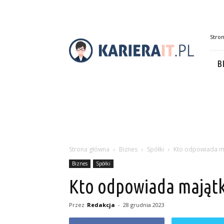
Karierait.pl
Stro
B
Strona główna
Biznes
Spółki
Kto odpowiada ma
Biznes
Spółki
Kto odpowiada majątk
Przez
Redakcja
-
28 grudnia 2023