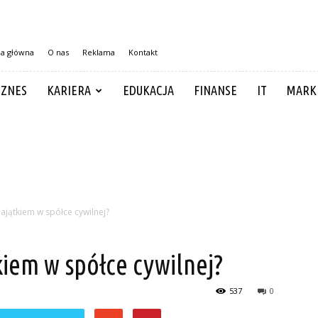
na główna
O nas
Reklama
Kontakt
IZNES
KARIERA
EDUKACJA
FINANSE
IT
MARK
jątkiem w spółce cywilnej?
iem w spółce cywilnej?
537
0