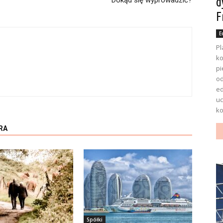
d
Dokąd się wyprowadzić?
F
E
Pl
ko
pi
o
ed
uc
ko
RA
Spółki