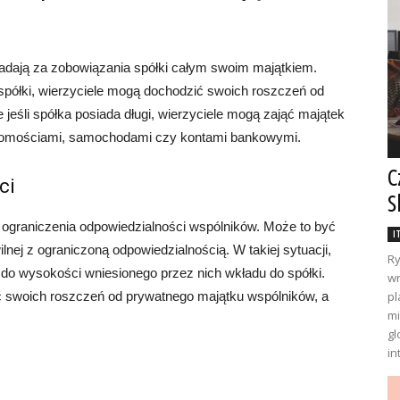
iadają za zobowiązania spółki całym swoim majątkiem.
spółki, wierzyciele mogą dochodzić swoich roszczeń od
jeśli spółka posiada długi, wierzyciele mogą zająć majątek
chomościami, samochodami czy kontami bankowymi.
C
ci
S
ć ograniczenia odpowiedzialności wspólników. Może to być
I
nej z ograniczoną odpowiedzialnością. W takiej sytuacji,
Ry
do wysokości wniesionego przez nich wkładu do spółki.
wr
ć swoich roszczeń od prywatnego majątku wspólników, a
pl
mi
gl
in