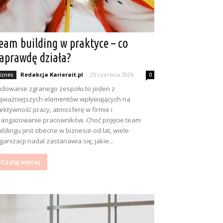
eam building w praktyce – co
aprawdę działa?
Redakcja Karierait.pl
-
25 czerwca 2026
iznes
0
dowanie zgranego zespołu to jeden z
jważniejszych elementów wpływających na
ektywność pracy, atmosferę w firmie i
angażowanie pracowników. Choć pojęcie team
ildingu jest obecne w biznesie od lat, wiele
ganizacji nadal zastanawia się, jakie...
Czytaj więcej