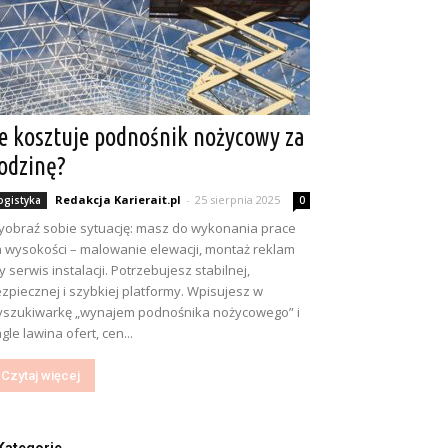
le kosztuje podnośnik nożycowy za
odzinę?
Redakcja Karierait.pl
-
25 sierpnia 2025
ogistyka
0
obraź sobie sytuację: masz do wykonania prace
 wysokości – malowanie elewacji, montaż reklam
y serwis instalacji. Potrzebujesz stabilnej,
zpiecznej i szybkiej platformy. Wpisujesz w
szukiwarkę „wynajem podnośnika nożycowego” i
gle lawina ofert, cen...
Czytaj więcej