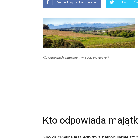
Podziel się na Facebooku
Tweet (Ćw
Kto odpowiada majątkiem w spółce cywilnej?
Kto odpowiada majątk
Spółka cywilna jest jednym z najpopularniejsz