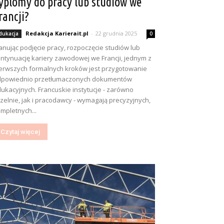
yplomy do pracy lub studiów we
rancji?
Redakcja Karierait.pl
-
22 grudnia 2025
dukacja
0
anując podjęcie pracy, rozpoczęcie studiów lub
ntynuację kariery zawodowej we Francji, jednym z
erwszych formalnych kroków jest przygotowanie
dpowiednio przetłumaczonych dokumentów
ukacyjnych. Francuskie instytucje - zarówno
zelnie, jak i pracodawcy - wymagają precyzyjnych,
mpletnych...
Czytaj więcej