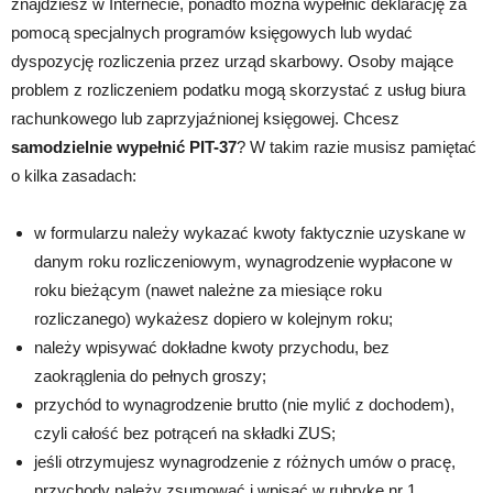
znajdziesz w Internecie, ponadto można wypełnić deklarację za
pomocą specjalnych programów księgowych lub wydać
dyspozycję rozliczenia przez urząd skarbowy. Osoby mające
problem z rozliczeniem podatku mogą skorzystać z usług biura
rachunkowego lub zaprzyjaźnionej księgowej. Chcesz
samodzielnie wypełnić PIT-37
? W takim razie musisz pamiętać
o kilka zasadach:
w formularzu należy wykazać kwoty faktycznie uzyskane w
danym roku rozliczeniowym, wynagrodzenie wypłacone w
roku bieżącym (nawet należne za miesiące roku
rozliczanego) wykażesz dopiero w kolejnym roku;
należy wpisywać dokładne kwoty przychodu, bez
zaokrąglenia do pełnych groszy;
przychód to wynagrodzenie brutto (nie mylić z dochodem),
czyli całość bez potrąceń na składki ZUS;
jeśli otrzymujesz wynagrodzenie z różnych umów o pracę,
przychody należy zsumować i wpisać w rubrykę nr 1.