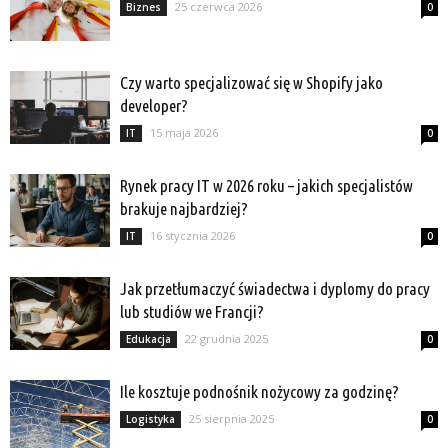
25 czerwca 2026
Biznes
0
Czy warto specjalizować się w Shopify jako
developer?
15 maja 2026
IT
0
Rynek pracy IT w 2026 roku – jakich specjalistów
brakuje najbardziej?
16 stycznia 2026
IT
0
Jak przetłumaczyć świadectwa i dyplomy do pracy
lub studiów we Francji?
22 grudnia 2025
Edukacja
0
Ile kosztuje podnośnik nożycowy za godzinę?
25 sierpnia 2025
Logistyka
0